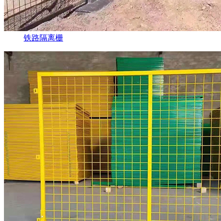
铁路隔离栅