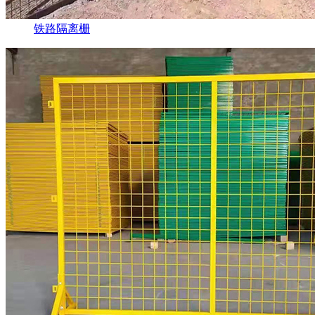
铁路隔离栅