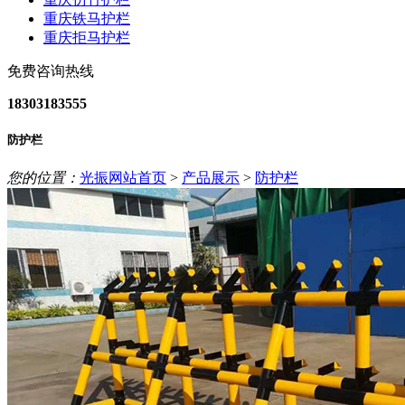
重庆铁马护栏
重庆拒马护栏
免费咨询热线
18303183555
防护栏
您的位置：
光振网站首页
>
产品展示
>
防护栏