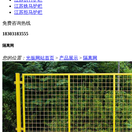
江苏铁马护栏
江苏拒马护栏
免费咨询热线
18303183555
隔离网
您的位置：
光振网站首页
>
产品展示
>
隔离网