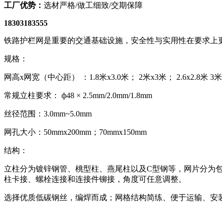
工厂优势：
选材严格/做工细致/交期保障
18303183555
铁路护栏网是重要的交通基础设施，安全性与实用性在要求上
规格：
网高x网宽（中心距） ：1.8米x3.0米； 2米x3米； 2.6x2.8米 3米
常规立柱要求： ф48 × 2.5mm/2.0mm/1.8mm
丝径范围：3.0mm~5.0mm
网孔大小：50mmx200mm；70mmx150mm
结构：
立柱分为镀锌钢管、桃型柱、燕尾柱以及C型钢等，网片分为
柱卡接、螺栓连接和连接件铆接，角度可任意调整。
选择优质低碳钢丝，编焊而成；网格结构简练、便于运输、安