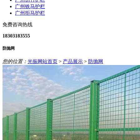
广州铁马护栏
广州拒马护栏
免费咨询热线
18303183555
防抛网
您的位置：
光振网站首页
>
产品展示
>
防抛网