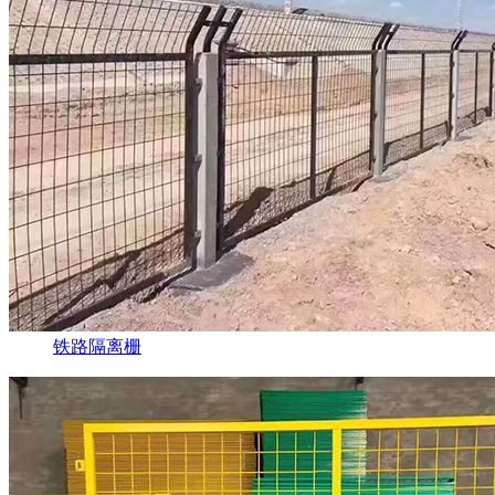
铁路隔离栅