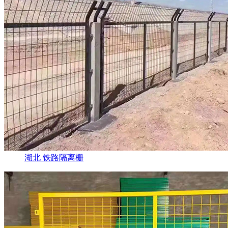
湖北 铁路隔离栅