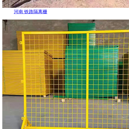
河南 铁路隔离栅