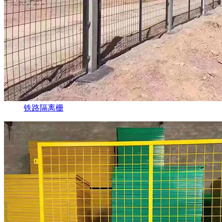
铁路隔离栅