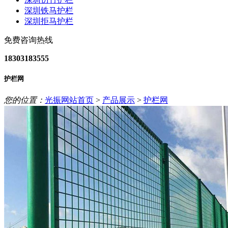
深圳铁马护栏
深圳拒马护栏
免费咨询热线
18303183555
护栏网
您的位置：
光振网站首页
>
产品展示
>
护栏网